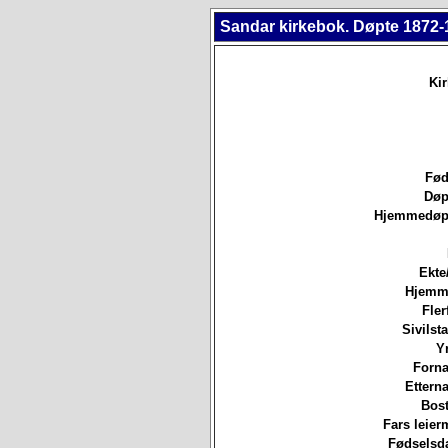
Sandar kirkebok. Døpte 1872-
Ki
Fød
Døp
Hjemmedøpt
Ekte
Hjemm
Fler
Sivilsta
Yr
Forna
Etterna
Bost
Fars leierm
Fødselsda