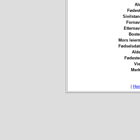
Al
Fødest
Sivilsta
Fornav
Etterna
Boste
Mors leierm
Fødselsdat
Ald
Fødeste
Vie
Merk
|
Hje