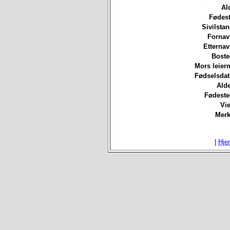
Al
Fødest
Sivilsta
Fornav
Etterna
Boste
Mors leierm
Fødselsdat
Ald
Fødeste
Vie
Merk
|
Hje