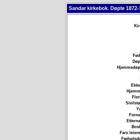
Sandar kirkebok. Døpte 1872-
Ki
Fød
Døp
Hjemmedøpt
Ekte
Hjemm
Fler
Sivilsta
Yr
Forna
Etterna
Bost
Fars leierm
Fødselsda