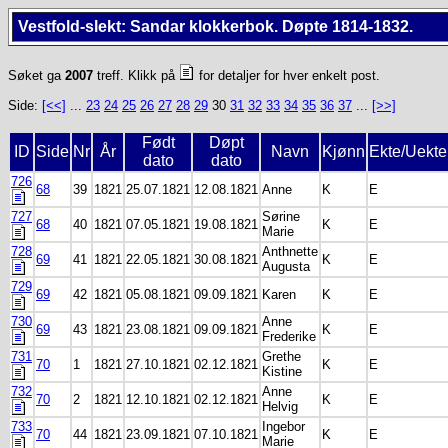
Vestfold-slekt: Sandar klokkerbok. Døpte 1814-1832.
Søket ga
2007
treff. Klikk på
for detaljer for hver enkelt post.
Side:
[<<]
...
23
24
25
26
27
28
29
30
31
32
33
34
35
36
37
...
[>>]
Født
Døpt
ID
Side
Nr
År
Navn
Kjønn
Ekte/Uekte
dato
dato
726
68
39
1821
25.07.1821
12.08.1821
Anne
K
E
727
Sørine
68
40
1821
07.05.1821
19.08.1821
K
E
Marie
728
Anthnette
69
41
1821
22.05.1821
30.08.1821
K
E
Augusta
729
69
42
1821
05.08.1821
09.09.1821
Karen
K
E
730
Anne
69
43
1821
23.08.1821
09.09.1821
K
E
Frederike
731
Grethe
70
1
1821
27.10.1821
02.12.1821
K
E
Kistine
732
Anne
70
2
1821
12.10.1821
02.12.1821
K
E
Helvig
733
Ingebor
70
44
1821
23.09.1821
07.10.1821
K
E
Marie