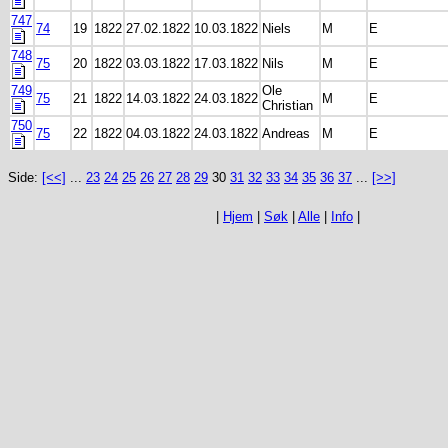
747
74
19
1822
27.02.1822
10.03.1822
Niels
M
E
748
75
20
1822
03.03.1822
17.03.1822
Nils
M
E
749
Ole
75
21
1822
14.03.1822
24.03.1822
M
E
Christian
750
75
22
1822
04.03.1822
24.03.1822
Andreas
M
E
Side:
[<<]
...
23
24
25
26
27
28
29
30
31
32
33
34
35
36
37
...
[>>]
|
Hjem
|
Søk
|
Alle
|
Info
|