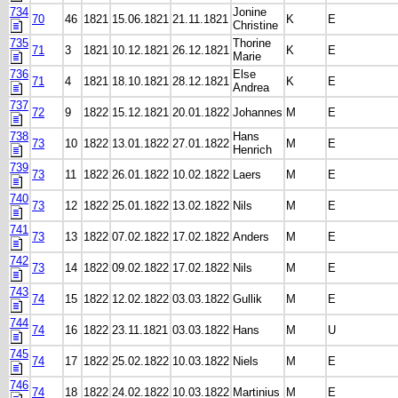
734
Jonine
70
46
1821
15.06.1821
21.11.1821
K
E
Christine
735
Thorine
71
3
1821
10.12.1821
26.12.1821
K
E
Marie
736
Else
71
4
1821
18.10.1821
28.12.1821
K
E
Andrea
737
72
9
1822
15.12.1821
20.01.1822
Johannes
M
E
738
Hans
73
10
1822
13.01.1822
27.01.1822
M
E
Henrich
739
73
11
1822
26.01.1822
10.02.1822
Laers
M
E
740
73
12
1822
25.01.1822
13.02.1822
Nils
M
E
741
73
13
1822
07.02.1822
17.02.1822
Anders
M
E
742
73
14
1822
09.02.1822
17.02.1822
Nils
M
E
743
74
15
1822
12.02.1822
03.03.1822
Gullik
M
E
744
74
16
1822
23.11.1821
03.03.1822
Hans
M
U
745
74
17
1822
25.02.1822
10.03.1822
Niels
M
E
746
74
18
1822
24.02.1822
10.03.1822
Martinius
M
E