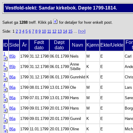
Vestfold-slekt: Sandar kirkebok. Døpte 1799-1814.
Søket ga
1288
treff. Klikk på
for detaljer for hver enkelt post.
Side: 1
2
3
4
5
6
7
8
9
10
11
12
13
14
15
...
[>>]
Født
Døpt
Fo
ID
Side
År
Navn
Kjønn
Ekte/Uekte
dato
dato
1
85b
1799
31.12.1798
06.01.1799
Niels
M
E
Carl
2
Anne
85b
1799
31.12.1798
06.01.1799
K
E
Ande
Sibille
3
86a
1799
31.12.1798
06.01.1799
Gunnhild
K
E
Chri
4
86a
1799
08.01.1799
13.01.1799
Ole
M
E
Lars
5
86a
1799
07.01.1799
13.01.1799
Hans
M
E
Søre
6
86a
1799
09.01.1799
20.01.1799
Hans
M
E
Borg
7
86a
1799
09.01.1799
20.01.1799
Gunnil
K
E
Han
8
86a
1799
11.01.1799
20.01.1799
Oline
K
E
Mich