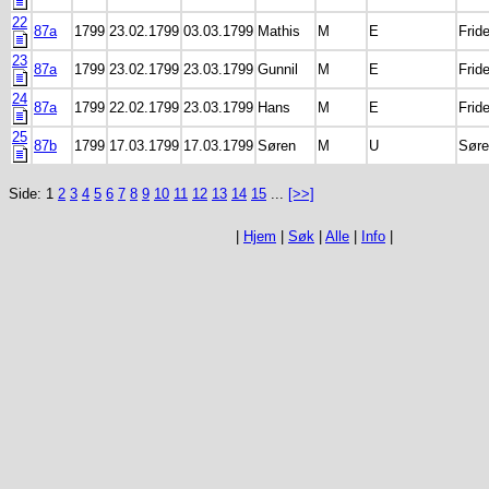
22
87a
1799
23.02.1799
03.03.1799
Mathis
M
E
Fride
23
87a
1799
23.02.1799
23.03.1799
Gunnil
M
E
Fride
24
87a
1799
22.02.1799
23.03.1799
Hans
M
E
Fride
25
87b
1799
17.03.1799
17.03.1799
Søren
M
U
Søre
Side: 1
2
3
4
5
6
7
8
9
10
11
12
13
14
15
...
[>>]
|
Hjem
|
Søk
|
Alle
|
Info
|