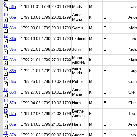
9
86a
1799
11.01.1799
20.01.1799
Mads
M
E
Han
10
Anne
86a
1799
13.01.1799
20.01.1799
K
E
Ande
Maria
11
86b
1799
09.01.1799
20.01.1799
Søren
M
E
Niel
12
86b
1799
19.01.1799
27.01.1799
Friderich
M
E
Lars
13
86b
1799
21.01.1799
27.01.1799
John
M
E
Niel
14
Maren
86b
1799
21.01.1799
27.01.1799
K
U
Niel
Andrea
15
Anne
86b
1799
21.01.1799
27.01.1799
K
E
Jørg
Maria
16
86b
1799
25.01.1799
10.02.1799
Petter
M
E
Corn
17
Anne
86b
1799
27.01.1799
10.02.1799
K
E
Ole
Maria
18
87a
1799
04.02.1799
10.02.1799
Hans
M
E
Chri
19
Berthe
87a
1799
12.02.1799
24.02.1799
K
E
Tobi
Andrea
20
87a
1799
14.02.1799
24.02.1799
Hans
M
E
Ande
21
87a
1799
21.02.1799
02.03.1799
Anders
M
E
Lars