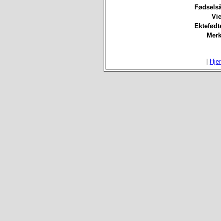
Fødselså
Vie
Ektefødt
Merk
|
Hje