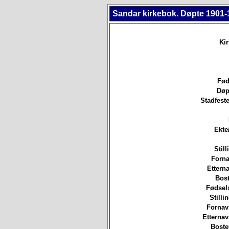
Sandar kirkebok. Døpte 1901-
Ki
Fød
Døp
Stadfeste
Ekte
Still
Forna
Etterna
Bost
Fødsels
Stilli
Fornav
Etterna
Boste