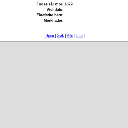
Fødselsår mor:
1879
Viet dato:
Ektefødte barn:
Merknader:
|
Hjem
|
Søk
|
Alle
|
Info
|