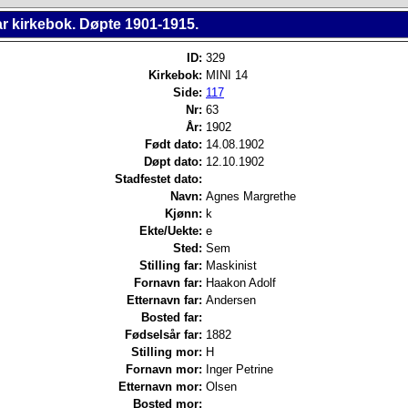
r kirkebok. Døpte 1901-1915.
ID:
329
Kirkebok:
MINI 14
Side:
117
Nr:
63
År:
1902
Født dato:
14.08.1902
Døpt dato:
12.10.1902
Stadfestet dato:
Navn:
Agnes Margrethe
Kjønn:
k
Ekte/Uekte:
e
Sted:
Sem
Stilling far:
Maskinist
Fornavn far:
Haakon Adolf
Etternavn far:
Andersen
Bosted far:
Fødselsår far:
1882
Stilling mor:
H
Fornavn mor:
Inger Petrine
Etternavn mor:
Olsen
Bosted mor: