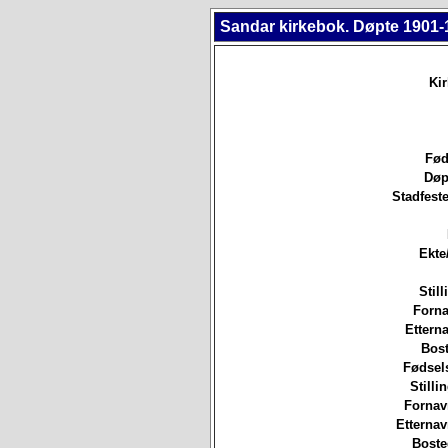
Sandar kirkebok. Døpte 1901-
Ki
Fød
Døp
Stadfeste
Ekte
Still
Forna
Etterna
Bost
Fødsels
Stilli
Fornav
Etterna
Boste