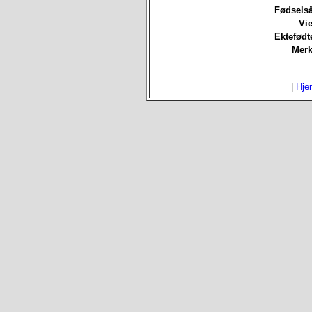
Fødselså
Vie
Ektefødt
Merk
|
Hje