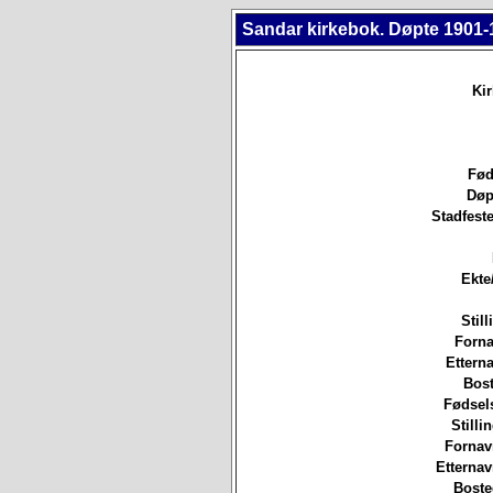
Sandar kirkebok. Døpte 1901-
Ki
Fød
Døp
Stadfeste
Ekte
Still
Forna
Etterna
Bost
Fødsels
Stilli
Fornav
Etterna
Boste