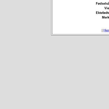
Fødselså
Vie
Ektefødt
Merk
|
Hje