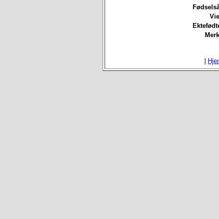
Fødselså
Vie
Ektefødt
Merk
|
Hje