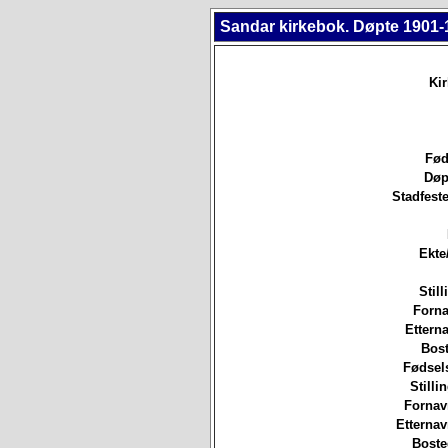
Sandar kirkebok. Døpte 1901-
Ki
Fød
Døp
Stadfeste
Ekte
Still
Forna
Etterna
Bost
Fødsels
Stilli
Fornav
Etterna
Boste