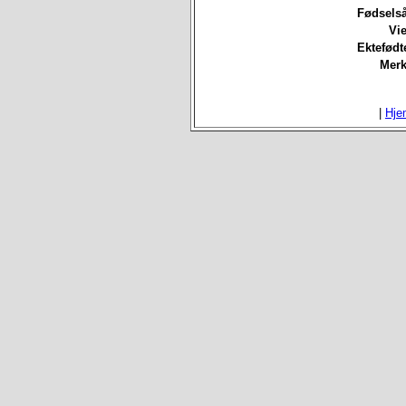
Fødselså
Vie
Ektefødt
Merk
|
Hje