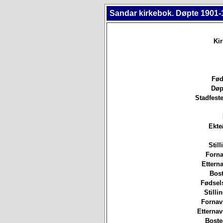
Sandar kirkebok. Døpte 1901-
Ki
Fød
Døp
Stadfeste
Ekte
Still
Forna
Etterna
Bost
Fødsels
Stilli
Fornav
Etterna
Boste