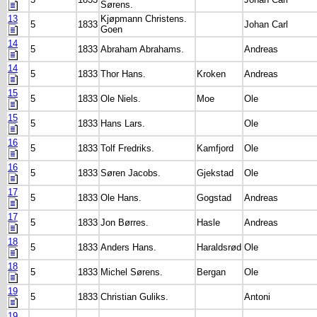
Sørens.
13
Kjøpmann Christens.
5
1833
Johan Carl
Goen
14
5
1833
Abraham Abrahams.
Andreas
14
5
1833
Thor Hans.
Kroken
Andreas
15
5
1833
Ole Niels.
Moe
Ole
15
5
1833
Hans Lars.
Ole
16
5
1833
Tolf Fredriks.
Kamfjord
Ole
16
5
1833
Søren Jacobs.
Gjekstad
Ole
17
5
1833
Ole Hans.
Gogstad
Andreas
17
5
1833
Jon Børres.
Hasle
Andreas
18
5
1833
Anders Hans.
Haraldsrød
Ole
18
5
1833
Michel Sørens.
Bergan
Ole
19
5
1833
Christian Guliks.
Antoni
19