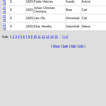
5
1833
Peder Halvors.
Sunde
Antoni
20
Johan Christian
5
1833
Buer
Carl
Christens.
20
5
1833
Lars Ols.
Ormestad
Carl
21
5
1833
Elias Henriks.
Steinsholt
Halvor
Side: 1
2
3
4
5
6
7
8
9
10
11
12
13
14
15
...
[>>]
|
Hjem
|
Søk
|
Alle
|
Info
|