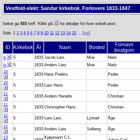
Vestfold-slekt: Sandar kirkebok. Forlovere 1833-1847.
Søket ga
910
treff. Klikk på
for detaljer for hver enkelt post.
Side: 1
2
3
4
5
6
7
8
9
10
11
12
13
14
15
...
[>>]
Fornavn
ID
Kirkebok
År
Navn
Bosted
brudgom
5
1833
Jacob Lars.
Moe
Niels
9
5
1833
Anders Lars.
Moe
Niels
9
10
5
1833
Hans Peders.
Peder
10
5
1833
Lars Hans.
Peder
11
5
1833
Anders Haralds.
Christian
11
5
1833
Christopher Hans.
Christian
12
5
1833
Lars Lars.
Lystad
Åge
12
5
1833
Anders Lars.
Solberg
Åge
13
Kjøpmann C L
5
1833
Johan Carl