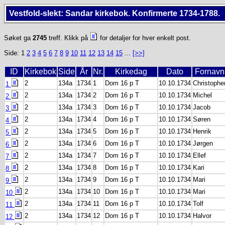
Vestfold-slekt: Sandar kirkebok. Konfirmerte 1734-1788.
Søket ga
2745
treff. Klikk på
for detaljer for hver enkelt post.
Side: 1
2
3
4
5
6
7
8
9
10
11
12
13
14
15
...
[>>]
ID
Kirkebok
Side
År
Nr.
Kirkedag
Dato
Fornavn
2
134a
1734
1
Dom 16 p T
10.10.1734
Christophe
1
2
134a
1734
2
Dom 16 p T
10.10.1734
Michel
2
2
134a
1734
3
Dom 16 p T
10.10.1734
Jacob
3
2
134a
1734
4
Dom 16 p T
10.10.1734
Søren
4
2
134a
1734
5
Dom 16 p T
10.10.1734
Henrik
5
2
134a
1734
6
Dom 16 p T
10.10.1734
Jørgen
6
2
134a
1734
7
Dom 16 p T
10.10.1734
Ellef
7
2
134a
1734
8
Dom 16 p T
10.10.1734
Kari
8
2
134a
1734
9
Dom 16 p T
10.10.1734
Mari
9
2
134a
1734
10
Dom 16 p T
10.10.1734
Mari
10
2
134a
1734
11
Dom 16 p T
10.10.1734
Tolf
11
2
134a
1734
12
Dom 16 p T
10.10.1734
Halvor
12