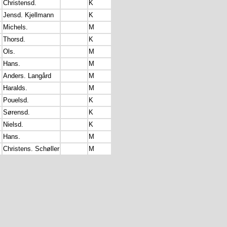
Christensd.
K
Jensd. Kjellmann
K
Michels.
M
Thorsd.
K
Ols.
M
Hans.
M
Anders. Langård
M
Haralds.
M
Pouelsd.
K
Sørensd.
K
Nielsd.
K
Hans.
M
Christens. Schøller
M