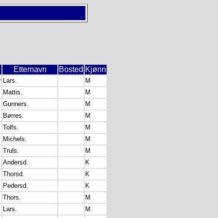
Etternavn
Bosted
Kjønn
r
Lars.
M
Mattis.
M
Gunners.
M
Børres.
M
Tolfs.
M
Michels.
M
Truls.
M
Andersd.
K
Thorsd.
K
Pedersd.
K
Thors.
M
Lars.
M