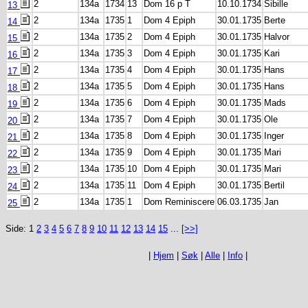
2
134a
1734
13
Dom 16 p T
10.10.1734
Sibille
13
2
134a
1735
1
Dom 4 Epiph
30.01.1735
Berte
14
2
134a
1735
2
Dom 4 Epiph
30.01.1735
Halvor
15
2
134a
1735
3
Dom 4 Epiph
30.01.1735
Kari
16
2
134a
1735
4
Dom 4 Epiph
30.01.1735
Hans
17
2
134a
1735
5
Dom 4 Epiph
30.01.1735
Hans
18
2
134a
1735
6
Dom 4 Epiph
30.01.1735
Mads
19
2
134a
1735
7
Dom 4 Epiph
30.01.1735
Ole
20
2
134a
1735
8
Dom 4 Epiph
30.01.1735
Inger
21
2
134a
1735
9
Dom 4 Epiph
30.01.1735
Mari
22
2
134a
1735
10
Dom 4 Epiph
30.01.1735
Mari
23
2
134a
1735
11
Dom 4 Epiph
30.01.1735
Bertil
24
2
134a
1735
1
Dom Reminiscere
06.03.1735
Jan
25
Side: 1
2
3
4
5
6
7
8
9
10
11
12
13
14
15
...
[>>]
|
Hjem
|
Søk
|
Alle
|
Info
|