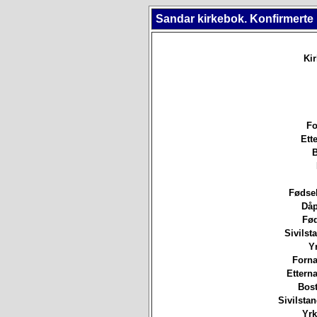
Sandar kirkebok. Konfirmerte
Ki
Fo
Ett
B
Fødsel
Dåp
Fød
Sivilsta
Yr
Forna
Etterna
Bost
Sivilsta
Yrk