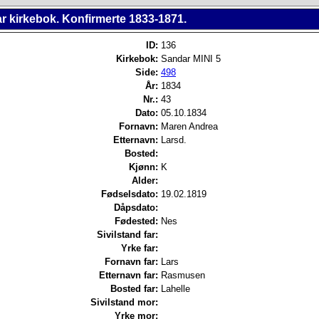
r kirkebok. Konfirmerte 1833-1871.
ID:
136
Kirkebok:
Sandar MINI 5
Side:
498
År:
1834
Nr.:
43
Dato:
05.10.1834
Fornavn:
Maren Andrea
Etternavn:
Larsd.
Bosted:
Kjønn:
K
Alder:
Fødselsdato:
19.02.1819
Dåpsdato:
Fødested:
Nes
Sivilstand far:
Yrke far:
Fornavn far:
Lars
Etternavn far:
Rasmusen
Bosted far:
Lahelle
Sivilstand mor:
Yrke mor: