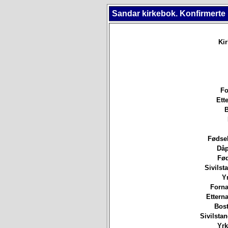
Sandar kirkebok. Konfirmerte
Ki
Fo
Ett
B
Fødsel
Dåp
Fød
Sivilsta
Yr
Forna
Etterna
Bost
Sivilsta
Yrk