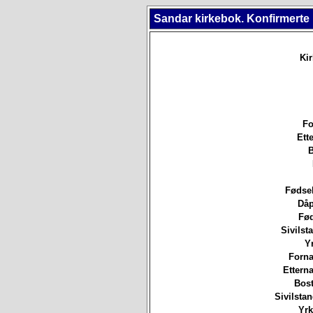
Sandar kirkebok. Konfirmerte
Ki
Fo
Ett
B
Fødsel
Dåp
Fød
Sivilsta
Yr
Forna
Etterna
Bost
Sivilsta
Yrk