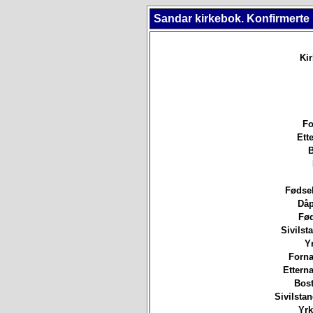
Sandar kirkebok. Konfirmerte
Ki
Fo
Ett
B
Fødsel
Dåp
Fød
Sivilsta
Yr
Forna
Etterna
Bost
Sivilsta
Yrk