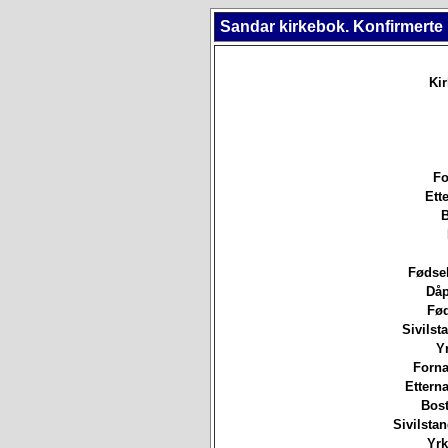
Sandar kirkebok. Konfirmerte
Ki
Fo
Ett
B
Fødsel
Dåp
Fød
Sivilsta
Yr
Forna
Etterna
Bost
Sivilsta
Yrk