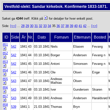
Vestfold-slekt: Sandar kirkebok. Konfirmerte 1833-1871.
Søket ga
4344
treff. Klikk på
for detaljer for hver enkelt post.
Side:
[<<]
...
28
29
30
31
32
33
34
35
36
37
38
39
40
41
42
...
[>>]
ID
Side
År
Nr.
Dato
Fornavn
Etternavn
Bosted
851
542
1841
43
03.10.1841
Niels
Eliasen
Fevang
852
542
1841
44
03.10.1841
Borger
Andersen
Fevang n
853
542
1841
45
03.10.1841
Antoni
Simonsen
Fevang n
854
542
1841
46
03.10.1841
Ole
Olsen
Engø
855
Andreas
543
1841
47
03.10.1841
Olsen
Mathias
856
543
1841
48
03.10.1841
Iver
Gundersen
Skaren
857
543
1841
49
03.10.1841
Andreas
Andersen
Haraldsrød
858
539
1841
1
21.03.1841
Thomas
Bryn