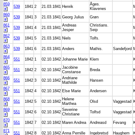
859
Åges.
539
1841
2
21.03.1841
Henrik
Klavenes
860
539
1841
3
21.03.1841
Georg Julius
Grøn
861
Andreas
Christians.
539
1841
4
21.03.1841
Jesper
Seip
862
539
1841
5
21.03.1841
Niels
Tolfs.
863
539
1841
6
21.03.1841
Anders
Mathis.
Sandefjord
864
551
1842
1
02.10.1842
Johanne Marie
Klem
865
Jacobine
551
1842
2
02.10.1842
Breda
Constanse
866
Andriane
551
1842
3
02.10.1842
Hansen
Mathilde
867
551
1842
4
02.10.1842
Else Marie
Andersen
868
Helene
551
1842
5
02.10.1842
Olsd
Vaggestad
Marthea
869
Severine
551
1842
6
02.10.1842
Tolfsd
Vaggestad
Christiane
870
551
1842
7
02.10.1842
Maren Andrea
Andreasd
Fevang
871
551
1842
8
02.10.1842
Anna Pernille
Ingebretsd
Haughem