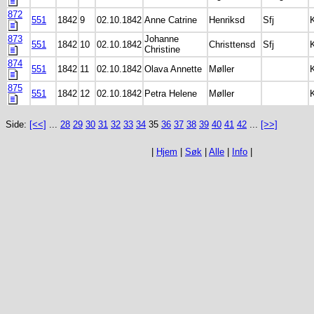
872
551
1842
9
02.10.1842
Anne Catrine
Henriksd
Sfj
873
Johanne
551
1842
10
02.10.1842
Christtensd
Sfj
Christine
874
551
1842
11
02.10.1842
Olava Annette
Møller
875
551
1842
12
02.10.1842
Petra Helene
Møller
Side:
[<<]
...
28
29
30
31
32
33
34
35
36
37
38
39
40
41
42
...
[>>]
|
Hjem
|
Søk
|
Alle
|
Info
|