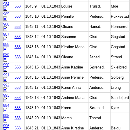
984
558
1843
9
01.10.1843
Louise
Trulsd.
Moe
985
558
1843
10
01.10.1843
Pernille
Pedersd.
Pukkestad
986
558
1843
11
01.10.1843
Oleane
Hansd.
Hønnerød
987
558
1843
12
01.10.1843
Susanne
Olsd.
Gogstad
988
558
1843
13
01.10.1843
Kirstine Maria
Olsd.
Gogstad
989
558
1843
14
01.10.1843
Oleane
Jensd.
Strand
990
558
1843
15
01.10.1843
Anne Katrine
Sørensd.
Skjelbred
991
558
1843
16
01.10.1843
Anne Pernille
Pedersd.
Solberg
992
558
1843
17
01.10.1843
Karen Anna
Andersd.
Lileng
993
558
1843
18
01.10.1843
Andrine Maria
Olsd.
Sandefjord
994
558
1843
19
01.10.1843
Karen
Sørensd.
Kjær
995
558
1843
20
01.10.1843
Maren
Thorsd.
996
558
1843
21
01.10.1843
Anne Kirstine
Andersd.
Belgu