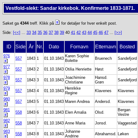
Vestfold-slekt: Sandar kirkebok. Konfirmerte 1833-1871.
Søket ga
4344
treff. Klikk på
for detaljer for hver enkelt post.
Side:
[<<]
...
33
34
35
36
37
38
39
40
41
42
43
44
45
46
47
...
[>>]
ID
Side
År
Nr.
Dato
Fornavn
Etternavn
Bosted
976
Karen Sophie
557
1843
1
01.10.1843
Bruenech
Sandefjord
Bolette
977
557
1843
2
01.10.1843
Otilia Henriette
Høst
Sandefjord
978
Joachimine
Hansd.
557
1843
3
01.10.1843
Sandefjord
Christiane
Grøn
979
Henrikke
557
1843
4
01.10.1843
Klavenes
Klavenes
Regine
980
557
1843
5
01.10.1843
Maren Andrea
Andersd.
Klavenes
981
Bergan
558
1843
6
01.10.1843
Elen Amalia
Olsd.
Vestre
982
558
1843
7
01.10.1843
Anne Maria
Jonsd.
Vaggestad
983
Johanne
558
1843
8
01.10.1843
Abrahamsd.
Løken
Andrine