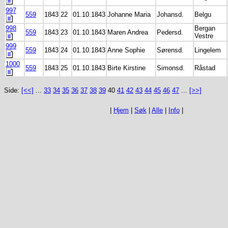
997
559
1843
22
01.10.1843
Johanne Maria
Johansd.
Belgu
998
Bergan
559
1843
23
01.10.1843
Maren Andrea
Pedersd.
Vestre
999
559
1843
24
01.10.1843
Anne Sophie
Sørensd.
Lingelem
1000
559
1843
25
01.10.1843
Birte Kirstine
Simonsd.
Råstad
Side:
[<<]
...
33
34
35
36
37
38
39
40
41
42
43
44
45
46
47
...
[>>]
|
Hjem
|
Søk
|
Alle
|
Info
|