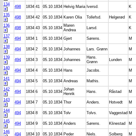
134
498
1834
41
05.10.1834
Helvig Maria
Iversd.
K
135
498
1834
42
05.10.1834
Karen Olia
Tollefsd.
Helgerød
K
136
Maren
498
1834
43
05.10.1834
Larsd.
K
Andrea
137
494
1834
1
05.10.1834
Gjert
Sørens.
M
138
494
1834
2
05.10.1834
Johannes
Lars. Grønn
M
139
Hans.
494
1834
3
05.10.1834
Johannes
Lunden
M
Grønn
140
494
1834
4
05.10.1834
Hans
Jacobs.
M
141
494
1834
5
05.10.1834
Andreas
Mathis.
M
142
Johan
494
1834
6
05.10.1834
Hans.
Råstad
M
Henrik
143
494
1834
7
05.10.1834
Thor
Anders.
Hotvedt
M
144
494
1834
8
05.10.1834
Tolv
Tolvs.
Vaggestad
M
145
494
1834
9
05.10.1834
Anders
Sørens.
Klinestad
M
146
494
1834
10
05.10.1834
Peder
Niels.
Solberg
M