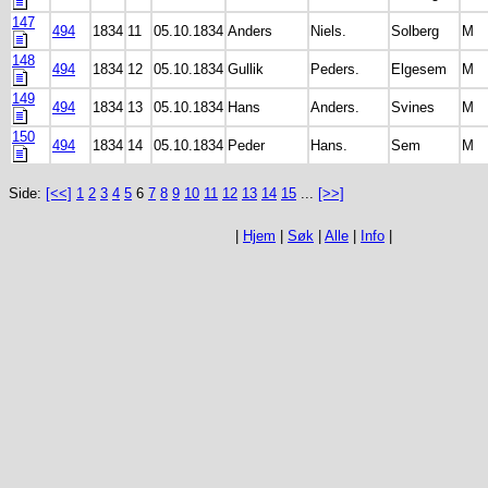
147
494
1834
11
05.10.1834
Anders
Niels.
Solberg
M
148
494
1834
12
05.10.1834
Gullik
Peders.
Elgesem
M
149
494
1834
13
05.10.1834
Hans
Anders.
Svines
M
150
494
1834
14
05.10.1834
Peder
Hans.
Sem
M
Side:
[<<]
1
2
3
4
5
6
7
8
9
10
11
12
13
14
15
...
[>>]
|
Hjem
|
Søk
|
Alle
|
Info
|