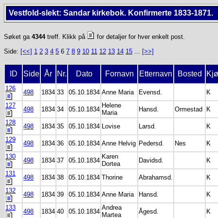
Vestfold-slekt: Sandar kirkebok. Konfirmerte 1833-1871.
Søket ga
4344
treff. Klikk på
for detaljer for hver enkelt post.
Side:
[<<]
1
2
3
4
5
6
7
8
9
10
11
12
13
14
15
...
[>>]
ID
Side
År
Nr.
Dato
Fornavn
Etternavn
Bosted
Kj
126
498
1834
33
05.10.1834
Anne Maria
Evensd.
K
127
Helene
498
1834
34
05.10.1834
Hansd.
Ormestad
K
Maria
128
498
1834
35
05.10.1834
Lovise
Larsd.
K
129
498
1834
36
05.10.1834
Anne Helvig
Pedersd.
Nes
K
130
Karen
498
1834
37
05.10.1834
Davidsd.
K
Dortea
131
498
1834
38
05.10.1834
Thorine
Abrahamsd.
K
132
498
1834
39
05.10.1834
Anne Maria
Hansd.
K
133
Andrea
498
1834
40
05.10.1834
Ågesd.
K
Martea