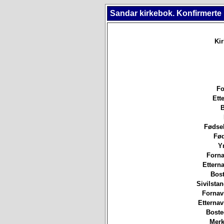
Sandar kirkebok. Konfirmerte
Ki
Fo
Ett
B
Fødsel
Fød
Yr
Forna
Etterna
Bost
Sivilsta
Fornav
Etterna
Boste
Merk