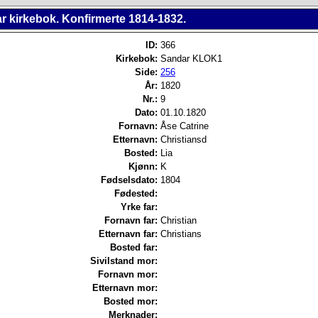
r kirkebok. Konfirmerte 1814-1832.
ID:
366
Kirkebok:
Sandar KLOK1
Side:
256
År:
1820
Nr.:
9
Dato:
01.10.1820
Fornavn:
Åse Catrine
Etternavn:
Christiansd
Bosted:
Lia
Kjønn:
K
Fødselsdato:
1804
Fødested:
Yrke far:
Fornavn far:
Christian
Etternavn far:
Christians
Bosted far:
Sivilstand mor:
Fornavn mor:
Etternavn mor:
Bosted mor:
Merknader: