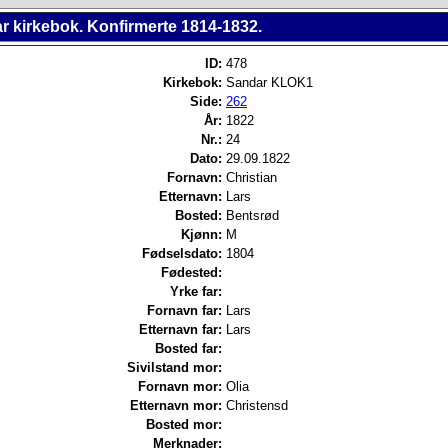
r kirkebok. Konfirmerte 1814-1832.
ID:
478
Kirkebok:
Sandar KLOK1
Side:
262
År:
1822
Nr.:
24
Dato:
29.09.1822
Fornavn:
Christian
Etternavn:
Lars
Bosted:
Bentsrød
Kjønn:
M
Fødselsdato:
1804
Fødested:
Yrke far:
Fornavn far:
Lars
Etternavn far:
Lars
Bosted far:
Sivilstand mor:
Fornavn mor:
Olia
Etternavn mor:
Christensd
Bosted mor:
Merknader: