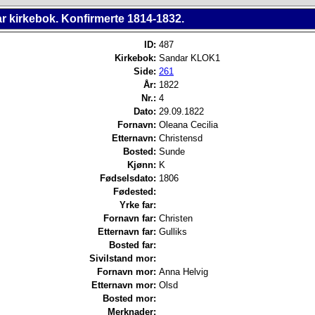
r kirkebok. Konfirmerte 1814-1832.
ID:
487
Kirkebok:
Sandar KLOK1
Side:
261
År:
1822
Nr.:
4
Dato:
29.09.1822
Fornavn:
Oleana Cecilia
Etternavn:
Christensd
Bosted:
Sunde
Kjønn:
K
Fødselsdato:
1806
Fødested:
Yrke far:
Fornavn far:
Christen
Etternavn far:
Gulliks
Bosted far:
Sivilstand mor:
Fornavn mor:
Anna Helvig
Etternavn mor:
Olsd
Bosted mor:
Merknader: