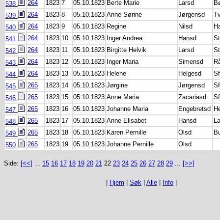
264
1823
7
05.10.1823
Berte Marie
Larsd
B
538
264
1823
8
05.10.1823
Anne Sørine
Jørgensd
Tv
539
264
1823
9
05.10.1823
Regine
Nilsd
H
540
264
1823
10
05.10.1823
Inger Andrea
Hansd
S
541
264
1823
11
05.10.1823
Birgitte Helvik
Larsd
S
542
264
1823
12
05.10.1823
Inger Maria
Simensd
R
543
264
1823
13
05.10.1823
Helene
Helgesd
Sf
544
265
1823
14
05.10.1823
Jørgine
Jørgensd
Sf
545
265
1823
15
05.10.1823
Anne Maria
Zacariasd
Sf
546
265
1823
16
05.10.1823
Johanne Maria
Engebretsd
H
547
265
1823
17
05.10.1823
Anne Elisabet
Hansd
L
548
265
1823
18
05.10.1823
Karen Pernille
Olsd
B
549
265
1823
19
05.10.1823
Johanne Pernille
Olsd
550
Side:
[<<]
...
15
16
17
18
19
20
21
22
23
24
25
26
27
28
29
...
[>>]
|
Hjem
|
Søk
|
Alle
|
Info
|