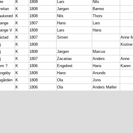
øe
K
1808
Lars
Nils
eitan
K
1808
Jørgen
Børres
aukerød
K
1808
Nils
Thors
tange
K
1807
Hans
Lars
tange V
K
1808
Lars
Hans
åstad
K
1807
Simen
Anne 
j
K
1808
Kistine
j
K
1808
Jørgen
Marcus
j
K
1807
Zacarias
Anders
Anne
em ?
K
1806
Engebret
Hans
Karen
angeby
K
1808
Hans
Anunds
ugården
K
1808
Ola
Jons
K
1806
Ola
Anders Møller