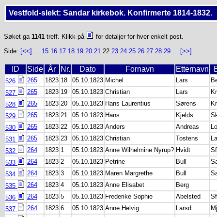
Vestfold-slekt: Sandar kirkebok. Konfirmerte 1814-1832.
Søket ga
1141
treff. Klikk på
for detaljer for hver enkelt post.
Side:
[<<]
...
15
16
17
18
19
20
21
22
23
24
25
26
27
28
29
...
[>>]
ID
Side
År
Nr.
Dato
Fornavn
Etternavn
265
1823
18
05.10.1823
Michel
Lars
B
526
265
1823
19
05.10.1823
Christian
Lars
K
527
265
1823
20
05.10.1823
Hans Laurentius
Sørens
Kr
528
265
1823
21
05.10.1823
Hans
Kjelds
Sk
529
265
1823
22
05.10.1823
Anders
Andreas
Lo
530
265
1823
23
05.10.1823
Christian
Tostens
La
531
264
1823
1
05.10.1823
Anne Wilhelmine Nyrup?
Hvidt
Sf
532
264
1823
2
05.10.1823
Petrine
Bull
S
533
264
1823
3
05.10.1823
Maren Margrethe
Bull
S
534
264
1823
4
05.10.1823
Anne Elisabet
Berg
535
264
1823
5
05.10.1823
Frederike Sophie
Abelsted
Sf
536
264
1823
6
05.10.1823
Anne Helvig
Larsd
Mj
537