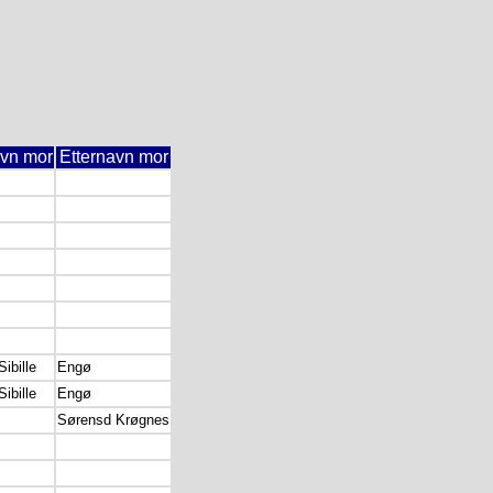
vn mor
Etternavn mor
ibille
Engø
ibille
Engø
Sørensd Krøgnes