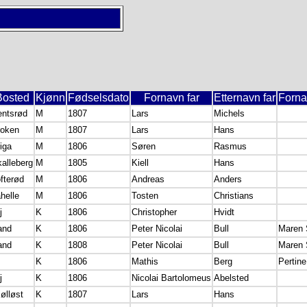
Bosted
Kjønn
Fødselsdato
Fornavn far
Etternavn far
Forna
entsrød
M
1807
Lars
Michels
roken
M
1807
Lars
Hans
iga
M
1806
Søren
Rasmus
alleberg
M
1805
Kiell
Hans
fterød
M
1806
Andreas
Anders
helle
M
1806
Tosten
Christians
j
K
1806
Christopher
Hvidt
and
K
1806
Peter Nicolai
Bull
Maren S
and
K
1808
Peter Nicolai
Bull
Maren S
K
1806
Mathis
Berg
Pertine
j
K
1806
Nicolai Bartolomeus
Abelsted
ølløst
K
1807
Lars
Hans