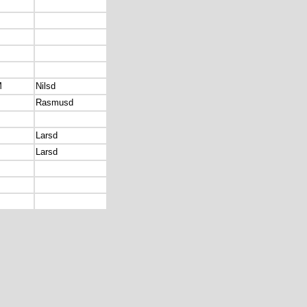
M
Nilsd
Rasmusd
Larsd
Larsd