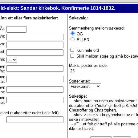
ld-slekt: Sandar kirkebok. Konfirmerte 1814-1832.
 inn ett eller flere søkekriterier:
Søkevalg:
Sammenheng mellom søkeord:
År:
OG
vn:
ELLER
vn:
Kun hele ord
ed:
Skill mellom store og små bokstav
nn:
Maks. poster pr. side:
avn
far:
avn
Sorter etter:
far:
avn
or:
Søketips:
avn
- skriv bare inn noen av bokstavene i
or:
du søker etter ("risto" gir treff p K
risto
f
Ch
risto
ffer og Ch
risto
pher).
lord (søker etter ordet i alle felt):
- skriv > eller < i begynnelsen av et fe
søke i intervaller.
- >"" i et felt gir treff på alle postene d
ikke er blankt.