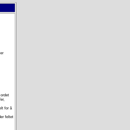
er
 ordet
fer,
lt for å
er feltet