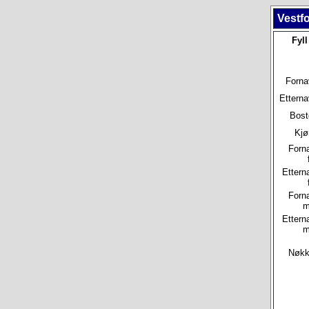
Vestfo
Fyll
Forna
Etterna
Bost
Kjø
Forn
Ettern
Forn
m
Ettern
m
Nøkke