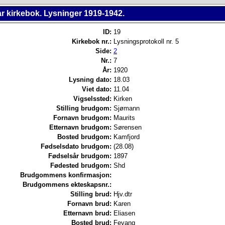
r kirkebok. Lysninger 1919-1942.
ID:
19
Kirkebok nr.:
Lysningsprotokoll nr. 5
Side:
2
Nr.:
7
År:
1920
Lysning dato:
18.03
Viet dato:
11.04
Vigselssted:
Kirken
Stilling brudgom:
Sjømann
Fornavn brudgom:
Maurits
Etternavn brudgom:
Sørensen
Bosted brudgom:
Kamfjord
Fødselsdato brudgom:
(28.08)
Fødselsår brudgom:
1897
Fødested brudgom:
Shd
Brudgommens konfirmasjon:
Brudgommens ekteskapsnr.:
Stilling brud:
Hjv.dtr
Fornavn brud:
Karen
Etternavn brud:
Eliasen
Bosted brud:
Fevang