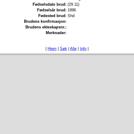
Fødselsdato brud:
(29.11)
Fødselsår brud:
1896
Fødested brud:
Shd
Brudens konfirmasjon:
Brudens ekteskapsnr.:
Merknader:
|
Hjem
|
Søk
|
Alle
|
Info
|