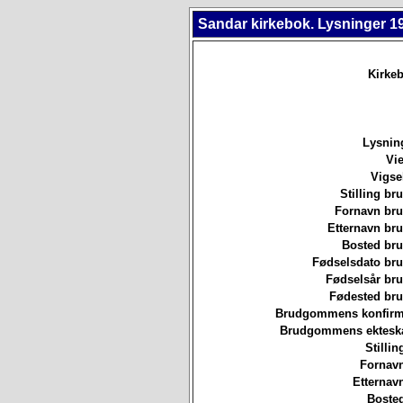
Sandar kirkebok. Lysninger 1
Kirkeb
Lysnin
Vie
Vigse
Stilling b
Fornavn br
Etternavn br
Bosted br
Fødselsdato br
Fødselsår br
Fødested br
Brudgommens konfirm
Brudgommens ekteska
Stillin
Fornavn
Etternav
Bosted