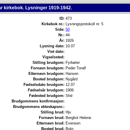
r kirkebok. Lysninger 1919-1942.
ID:
473
Kirkebok nr.:
Lysningsprotokoll nr. 5
Side:
50
Nr.:
44
År:
1926
Lysning dato:
10.07
Viet dato:
Vigselssted:
Stilling brudgom:
Fyrbøter
Fornavn brudgom:
Peder Toralf
Etternavn brudgom:
Hansen
Bosted brudgom:
Nygård
Fødselsdato brudgom:
12.07
Fødselsår brudgom:
1906
Fødested brudgom:
Shd
Brudgommens konfirmasjon:
Brudgommens ekteskapsnr.:
Stilling brud:
Hjv.
Fornavn brud:
Bergliot Helene
Etternavn brud:
Evensen
Bosted brud:
Botn