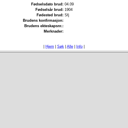
Fødselsdato brud:
04.09
Fødselsår brud:
1904
Fødested brud:
Sfj
Brudens konfirmasjon:
Brudens ekteskapsnr.:
Merknader:
|
Hjem
|
Søk
|
Alle
|
Info
|