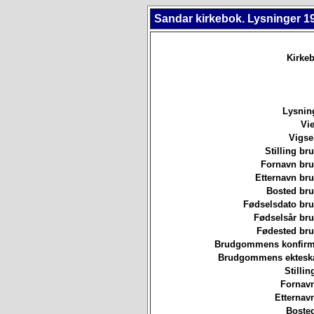
Sandar kirkebok. Lysninger 1
Kirkeb
Lysnin
Vie
Vigse
Stilling b
Fornavn br
Etternavn br
Bosted br
Fødselsdato br
Fødselsår br
Fødested br
Brudgommens konfirm
Brudgommens ekteska
Stillin
Fornavn
Etternav
Bosted