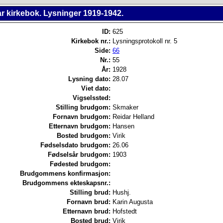
r kirkebok. Lysninger 1919-1942.
ID:
625
Kirkebok nr.:
Lysningsprotokoll nr. 5
Side:
66
Nr.:
55
År:
1928
Lysning dato:
28.07
Viet dato:
Vigselssted:
Stilling brudgom:
Skmaker
Fornavn brudgom:
Reidar Helland
Etternavn brudgom:
Hansen
Bosted brudgom:
Virik
Fødselsdato brudgom:
26.06
Fødselsår brudgom:
1903
Fødested brudgom:
Brudgommens konfirmasjon:
Brudgommens ekteskapsnr.:
Stilling brud:
Hushj.
Fornavn brud:
Karin Augusta
Etternavn brud:
Hofstedt
Bosted brud:
Virik