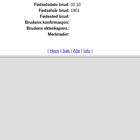
Fødselsdato brud:
03.10
Fødselsår brud:
1901
Fødested brud:
Brudens konfirmasjon:
Brudens ekteskapsnr.:
Merknader:
|
Hjem
|
Søk
|
Alle
|
Info
|