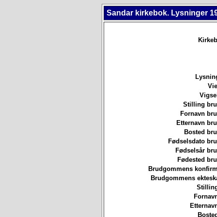
Sandar kirkebok. Lysninger 1
Kirkeb
Lysnin
Vie
Vigse
Stilling b
Fornavn br
Etternavn br
Bosted br
Fødselsdato br
Fødselsår br
Fødested br
Brudgommens konfirm
Brudgommens ekteska
Stillin
Fornavn
Etternav
Bosted