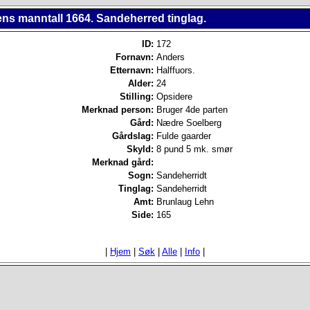
ns manntall 1664. Sandeherred tinglag.
ID:
172
Fornavn:
Anders
Etternavn:
Halffuors.
Alder:
24
Stilling:
Opsidere
Merknad person:
Bruger 4de parten
Gård:
Nædre Soelberg
Gårdslag:
Fulde gaarder
Skyld:
8 pund 5 mk. smør
Merknad gård:
Sogn:
Sandeherridt
Tinglag:
Sandeherridt
Amt:
Brunlaug Lehn
Side:
165
|
Hjem
|
Søk
|
Alle
|
Info
|