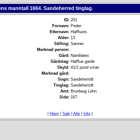
ns manntall 1664. Sandeherred tinglag.
ID:
201
Fornavn:
Peder
Etternavn:
Halffuors.
Alder:
13
Stilling:
Sønner
Merknad person:
Gård:
Nambløes
Gårdslag:
Halffue garde
Skyld:
41/2 pund smør
Merknad gård:
Sogn:
Sandeherridt
Tinglag:
Sandeherridt
Amt:
Brunlaug Lehn
Side:
167
|
Hjem
|
Søk
|
Alle
|
Info
|