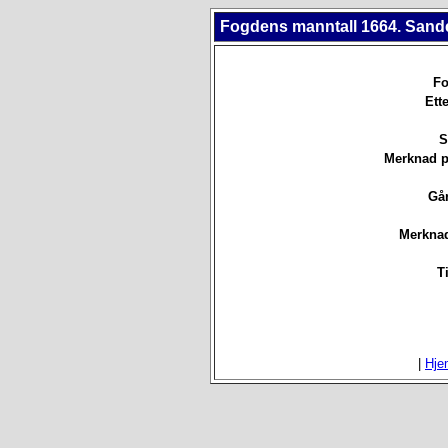
Fogdens manntall 1664. Sande
Fo
Ett
S
Merknad p
Går
Merknad
T
|
Hje