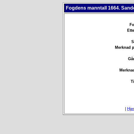
Fogdens manntall 1664. Sande
Fo
Ett
S
Merknad p
Går
Merknad
T
|
Hje