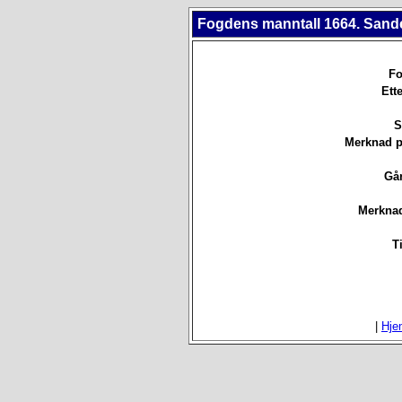
Fogdens manntall 1664. Sande
Fo
Ett
S
Merknad p
Går
Merknad
T
|
Hje