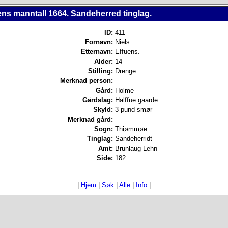
ns manntall 1664. Sandeherred tinglag.
ID:
411
Fornavn:
Niels
Etternavn:
Effuens.
Alder:
14
Stilling:
Drenge
Merknad person:
Gård:
Holme
Gårdslag:
Halffue gaarde
Skyld:
3 pund smør
Merknad gård:
Sogn:
Thiømmøe
Tinglag:
Sandeherridt
Amt:
Brunlaug Lehn
Side:
182
|
Hjem
|
Søk
|
Alle
|
Info
|