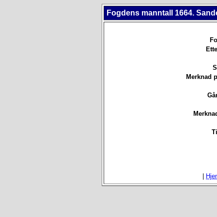
Fogdens manntall 1664. Sande
Fo
Ett
S
Merknad p
Går
Merknad
T
|
Hje