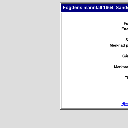
Fogdens manntall 1664. Sande
Fo
Ett
S
Merknad p
Går
Merknad
T
|
Hje