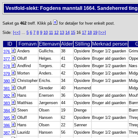
Vestfold-slekt: Fogdens manntall 1664. Sandeherred ting
Søket ga
462
treff. Klikk på
for detaljer for hver enkelt post.
Side:
[<<]
...
5
6
7
8
9
10
11
12
13
14
15
16
17
18
19
[>>]
ID
Fornavn
Etternavn
Alder
Stilling
Merknad person
G
Anders
Gullichs.
38
Opsidere
Bruger 1/2 gaarden
Grim
376
Olluff
Helges.
41
Opsidere
Bruger ald gaarden
Oppe
377
Andfind
Torgers.
42
Opsidere
Bruger 1/2 gaarden
Næs
378
Morten
Anders.
42
Opsidere
Bruger 1/2 gaarden
Midg
379
Christopher
Erichs.
34
Opsidere
Bruger 1/2 gaarden
Midg
380
Oluff
Skreder
40
Husmend
Midg
381
Hans
Enersen
36
Opsidere
Bruger ald gaarden
Mouf
382
Matthias
Jørgensen
44
Opsidere
Bruger ald gaarden
Biør
383
Steen
Olsen
19
Drenge
Biør
384
Olluff
Hansen
62
Opsidere
Bruger 1/2 gaarden
Thre
385
Hans
Olsen
22
Sønner
Thre
386
Lauridz
Hansen
56
Opsidere
Bruger 1/2 gaarden
Thre
387