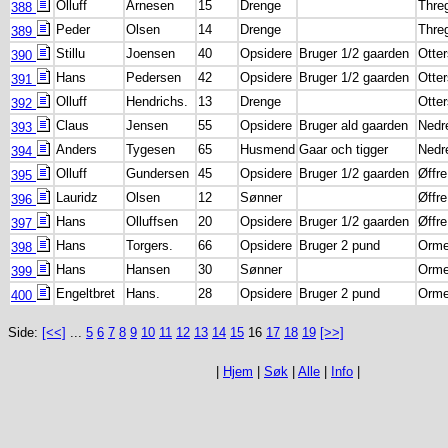
Olluff
Arnesen
15
Drenge
Thre
388
Peder
Olsen
14
Drenge
Thre
389
Stillu
Joensen
40
Opsidere
Bruger 1/2 gaarden
Otter
390
Hans
Pedersen
42
Opsidere
Bruger 1/2 gaarden
Otter
391
Olluff
Hendrichs.
13
Drenge
Otter
392
Claus
Jensen
55
Opsidere
Bruger ald gaarden
Nedre
393
Anders
Tygesen
65
Husmend
Gaar och tigger
Nedre
394
Olluff
Gundersen
45
Opsidere
Bruger 1/2 gaarden
Øffre
395
Lauridz
Olsen
12
Sønner
Øffre
396
Hans
Olluffsen
20
Opsidere
Bruger 1/2 gaarden
Øffre
397
Hans
Torgers.
66
Opsidere
Bruger 2 pund
Ormel
398
Hans
Hansen
30
Sønner
Ormel
399
Engeltbret
Hans.
28
Opsidere
Bruger 2 pund
Ormel
400
Side:
[<<]
...
5
6
7
8
9
10
11
12
13
14
15
16
17
18
19
[>>]
|
Hjem
|
Søk
|
Alle
|
Info
|