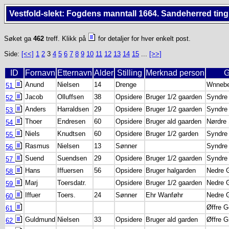
Vestfold-slekt: Fogdens manntall 1664. Sandeherred ting
Søket ga
462
treff. Klikk på
for detaljer for hver enkelt post.
Side:
[<<]
1
2
3
4
5
6
7
8
9
10
11
12
13
14
15
...
[>>]
ID
Fornavn
Etternavn
Alder
Stilling
Merknad person
G
Anund
Nielsen
14
Drenge
Wnnebe
51
Jacob
Olluffsen
38
Opsidere
Bruger 1/2 gaarden
Syndre
52
Anders
Harraldsen
29
Opsidere
Bruger 1/2 gaarden
Syndre
53
Thoer
Endresen
60
Opsidere
Bruger ald gaarden
Nørdre
54
Niels
Knudtsen
60
Opsidere
Bruger 1/2 garden
Syndre
55
Rasmus
Nielsen
13
Sønner
Syndre
56
Suend
Suendsen
29
Opsidere
Bruger 1/2 gaarden
Syndre
57
Hans
Iffuersen
56
Opsidere
Bruger halgarden
Nedre 
58
Marj
Toersdatr.
Opsidere
Bruger 1/2 gaarden
Nedre 
59
Iffuer
Toers.
24
Sønner
Ehr Wanføhr
Nedre 
60
Øffre 
61
Guldmund
Nielsen
33
Opsidere
Bruger ald garden
Øffre G
62