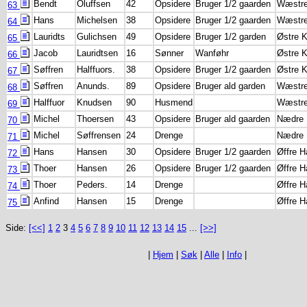
Bendt
Oluffsen
42
Opsidere
Bruger 1/2 gaarden
Wæstre
63
Hans
Michelsen
38
Opsidere
Bruger 1/2 gaarden
Wæstre
64
Lauridts
Gulichsen
49
Opsidere
Bruger 1/2 garden
Østre K
65
Jacob
Lauridtsen
16
Sønner
Wanføhr
Østre K
66
Søffren
Halffuors.
38
Opsidere
Bruger 1/2 gaarden
Østre K
67
Søffren
Anunds.
89
Opsidere
Bruger ald garden
Wæstre
68
Halffuor
Knudsen
90
Husmend
Wæstre
69
Michel
Thoersen
43
Opsidere
Bruger ald gaarden
Nædre 
70
Michel
Søffrensen
24
Drenge
Nædre 
71
Hans
Hansen
30
Opsidere
Bruger 1/2 gaarden
Øffre H
72
Thoer
Hansen
26
Opsidere
Bruger 1/2 gaarden
Øffre H
73
Thoer
Peders.
14
Drenge
Øffre H
74
Anfind
Hansen
15
Drenge
Øffre H
75
Side:
[<<]
1
2
3
4
5
6
7
8
9
10
11
12
13
14
15
...
[>>]
|
Hjem
|
Søk
|
Alle
|
Info
|