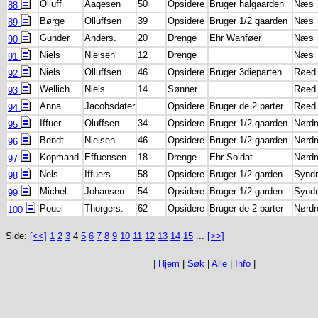
Olluff
Aagesen
50
Opsidere
Bruger halgaarden
Næs
88
Børge
Olluffsen
39
Opsidere
Bruger 1/2 gaarden
Næs
89
Gunder
Anders.
20
Drenge
Ehr Wanføer
Næs
90
Niels
Nielsen
12
Drenge
Næs
91
Niels
Olluffsen
46
Opsidere
Bruger 3dieparten
Røed
92
Wellich
Niels.
14
Sønner
Røed
93
Anna
Jacobsdater
Opsidere
Bruger de 2 parter
Røed
94
Iffuer
Oluffsen
34
Opsidere
Bruger 1/2 gaarden
Nørdr
95
Bendt
Nielsen
46
Opsidere
Bruger 1/2 gaarden
Nørdr
96
Kopmand
Effuensen
18
Drenge
Ehr Soldat
Nørdr
97
Nels
Iffuers.
58
Opsidere
Bruger 1/2 garden
Synd
98
Michel
Johansen
54
Opsidere
Bruger 1/2 garden
Synd
99
Pouel
Thorgers.
62
Opsidere
Bruger de 2 parter
Nørdr
100
Side:
[<<]
1
2
3
4
5
6
7
8
9
10
11
12
13
14
15
...
[>>]
|
Hjem
|
Søk
|
Alle
|
Info
|