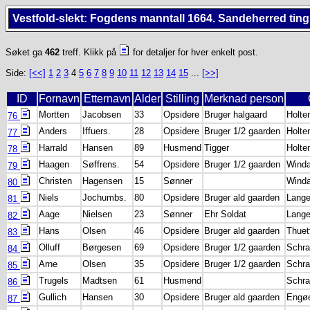
Vestfold-slekt: Fogdens manntall 1664. Sandeherred ting
Søket ga
462
treff. Klikk på
for detaljer for hver enkelt post.
Side:
[<<]
1
2
3
4
5
6
7
8
9
10
11
12
13
14
15
...
[>>]
ID
Fornavn
Etternavn
Alder
Stilling
Merknad person
Mortten
Jacobsen
33
Opsidere
Bruger halgaard
Holte
76
Anders
Iffuers.
28
Opsidere
Bruger 1/2 gaarden
Holte
77
Harrald
Hansen
89
Husmend
Tigger
Holte
78
Haagen
Søffrens.
54
Opsidere
Bruger 1/2 gaarden
Winda
79
Christen
Hagensen
15
Sønner
Winda
80
Niels
Jochumbs.
80
Opsidere
Bruger ald gaarden
Lang
81
Aage
Nielsen
23
Sønner
Ehr Soldat
Lang
82
Hans
Olsen
46
Opsidere
Bruger ald gaarden
Thuet
83
Olluff
Børgesen
69
Opsidere
Bruger 1/2 gaarden
Schra
84
Arne
Olsen
35
Opsidere
Bruger 1/2 gaarden
Schra
85
Trugels
Madtsen
61
Husmend
Schra
86
Gullich
Hansen
30
Opsidere
Bruger ald gaarden
Engø
87