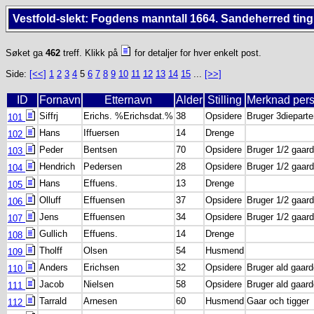
Vestfold-slekt: Fogdens manntall 1664. Sandeherred ting
Søket ga
462
treff. Klikk på
for detaljer for hver enkelt post.
Side:
[<<]
1
2
3
4
5
6
7
8
9
10
11
12
13
14
15
...
[>>]
ID
Fornavn
Etternavn
Alder
Stilling
Merknad per
Siffrj
Erichs. %Erichsdat.%
38
Opsidere
Bruger 3dieparte
101
Hans
Iffuersen
14
Drenge
102
Peder
Bentsen
70
Opsidere
Bruger 1/2 gaar
103
Hendrich
Pedersen
28
Opsidere
Bruger 1/2 gaar
104
Hans
Effuens.
13
Drenge
105
Olluff
Effuensen
37
Opsidere
Bruger 1/2 gaar
106
Jens
Effuensen
34
Opsidere
Bruger 1/2 gaar
107
Gullich
Effuens.
14
Drenge
108
Tholff
Olsen
54
Husmend
109
Anders
Erichsen
32
Opsidere
Bruger ald gaar
110
Jacob
Nielsen
58
Opsidere
Bruger ald gaar
111
Tarrald
Arnesen
60
Husmend
Gaar och tigger
112