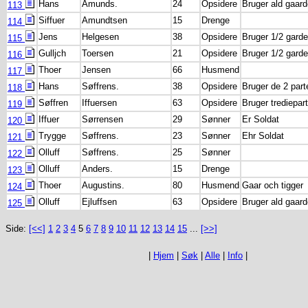
Hans
Amunds.
24
Opsidere
Bruger ald gaar
113
Siffuer
Amundtsen
15
Drenge
114
Jens
Helgesen
38
Opsidere
Bruger 1/2 gard
115
Gulljch
Toersen
21
Opsidere
Bruger 1/2 gard
116
Thoer
Jensen
66
Husmend
117
Hans
Søffrens.
38
Opsidere
Bruger de 2 part
118
Søffren
Iffuersen
63
Opsidere
Bruger trediepar
119
Iffuer
Sørrensen
29
Sønner
Er Soldat
120
Trygge
Søffrens.
23
Sønner
Ehr Soldat
121
Olluff
Søffrens.
25
Sønner
122
Olluff
Anders.
15
Drenge
123
Thoer
Augustins.
80
Husmend
Gaar och tigger
124
Olluff
Ejluffsen
63
Opsidere
Bruger ald gaar
125
Side:
[<<]
1
2
3
4
5
6
7
8
9
10
11
12
13
14
15
...
[>>]
|
Hjem
|
Søk
|
Alle
|
Info
|