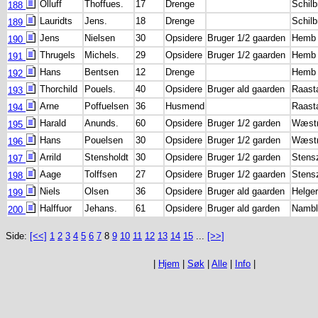
Olluff
Thoffues.
17
Drenge
Schilb
188
Lauridts
Jens.
18
Drenge
Schilb
189
Jens
Nielsen
30
Opsidere
Bruger 1/2 gaarden
Hemb
190
Thrugels
Michels.
29
Opsidere
Bruger 1/2 gaarden
Hemb
191
Hans
Bentsen
12
Drenge
Hemb
192
Thorchild
Pouels.
40
Opsidere
Bruger ald gaarden
Raast
193
Arne
Poffuelsen
36
Husmend
Raast
194
Harald
Anunds.
60
Opsidere
Bruger 1/2 garden
Wæstr
195
Hans
Pouelsen
30
Opsidere
Bruger 1/2 garden
Wæstr
196
Arrild
Stensholdt
30
Opsidere
Bruger 1/2 garden
Stens
197
Aage
Tolffsen
27
Opsidere
Bruger 1/2 gaarden
Stens
198
Niels
Olsen
36
Opsidere
Bruger ald gaarden
Helge
199
Halffuor
Jehans.
61
Opsidere
Bruger ald garden
Nambl
200
Side:
[<<]
1
2
3
4
5
6
7
8
9
10
11
12
13
14
15
...
[>>]
|
Hjem
|
Søk
|
Alle
|
Info
|