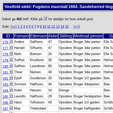
Vestfold-slekt: Fogdens manntall 1664. Sandeherred ting
Søket ga
462
treff. Klikk på
for detaljer for hver enkelt post.
Side:
[<<]
1
2
3
4
5
6
7
8
9
10
11
12
13
14
15
...
[>>]
ID
Fornavn
Etternavn
Alder
Stilling
Merknad person
G
Anders
Søffrens.
47
Opsidere
Bruger 3die parten
Elle 
176
Harrald
Siffuerts.
47
Opsidere
Bruger 3die parten
Elle 
177
Niels
Biørsen
26
Opsidere
Bruger 3die parten
Elle 
178
Solffue
Knudtsen
36
Opsidere
Bruger 3die parten
Holme
179
Søffren
Lauridtsen
80
Opsidere
Bruger 3die parten
Holme
180
Thoer
Nielsen
40
Opsidere
Bruger 3die parten
Holme
181
Ejluff
Gundersen
30
Opsidere
Bruger 1/2 gaarden
Bøe
182
Simmen
Halffuors.
44
Opsidere
Bruger 4dieparten
Bøe
183
Kield
Hansen
14
Drenge
Bøe
184
Lauridts
Halffuors.
29
Opsidere
Bruger fierdeparten
Bøe
185
Hans
Toffuesen
40
Opsidere
Bruger 1/2 garden
Schilb
186
Marj
Thiølsdater
Opsidere
Bruger halffgarden
Schilb
187