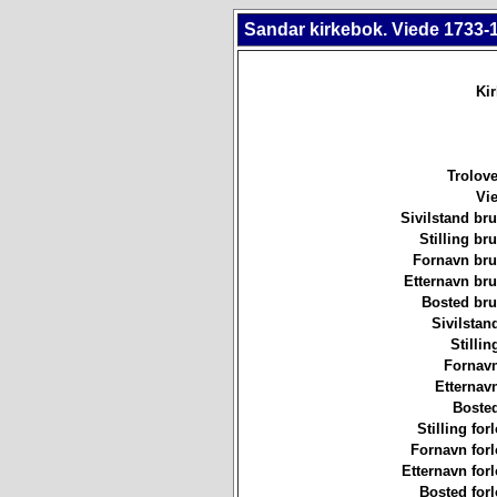
Sandar kirkebok. Viede 1733-
Ki
Trolove
Vie
Sivilstand br
Stilling b
Fornavn br
Etternavn br
Bosted br
Sivilstan
Stillin
Fornavn
Etternav
Bosted
Stilling for
Fornavn forl
Etternavn forl
Bosted forl