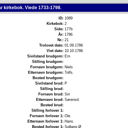
r kirkebok. Viede 1733-1798.
ID:
1089
Kirkebok:
2
Side:
177b
År:
1786
Nr.:
21
Trolovet dato:
01.09.1786
Viet dato:
10.10.1786
Sivilstand brudgom:
Em
Stilling brudgom:
Fornavn brudgom:
Niels
Etternavn brudgom:
Tolfs.
Bosted brudgom:
Sivilstand brud:
P
Stilling brud:
Fornavn brud:
Siri
Etternavn brud:
Sørensd.
Bosted brud:
Stilling forlover 1:
Fornavn forlover 1:
Ole
Etternavn forlover 1:
Hans.
Bosted forlover 1:
Solberg Ø