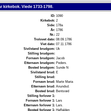
r kirkebok. Viede 1733-1798.
ID:
1090
Kirkebok:
2
Side:
178a
År:
1786
Nr.:
22
Trolovet dato:
08.09.1786
Viet dato:
07.11.1786
Sivilstand brudgom:
Uk
Stilling brudgom:
Fornavn brudgom:
Jacob
Etternavn brudgom:
Peders.
Bosted brudgom:
Sunde N
Sivilstand brud:
E
Stilling brud:
Fornavn brud:
Marte Maria
Etternavn brud:
Anundsd.
Bosted brud:
Bentsrød
Stilling forlover 1:
Fornavn forlover 1:
Lars
Etternavn forlover 1:
Lars.
Bosted forlover 1:
Haffalden