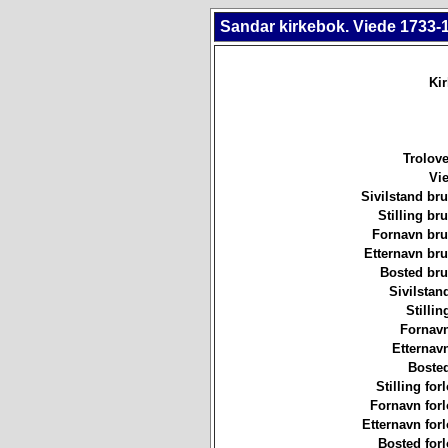
Sandar kirkebok. Viede 1733-
Ki
Trolove
Vie
Sivilstand br
Stilling b
Fornavn br
Etternavn br
Bosted br
Sivilstan
Stillin
Fornavn
Etternav
Bosted
Stilling for
Fornavn forl
Etternavn forl
Bosted forl